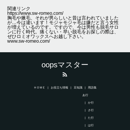
関連リンク
https://www.sw-romeo.com/
胸毛や腋毛、それが男らしいと昔は言われていました
が…今は違います！モジャモジャ毛は嫌だと言う女性
が増えているのです。ですので、今は男性も脱毛サロ
ンに行く時代。痛くない・早い脱毛をお探しの際は、
ぜひロミオワックスへお越し下さい。
www.sw-romeo.com/
oopsマスター
ＨＯＭＥ
お役立ち情報
豆知識
用語集
あ行
か行
さ行
た行
は行