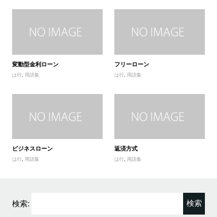
変動型金利ローン
フリーローン
は行
,
用語集
は行
,
用語集
ビジネスローン
返済方式
は行
,
用語集
は行
,
用語集
検索: