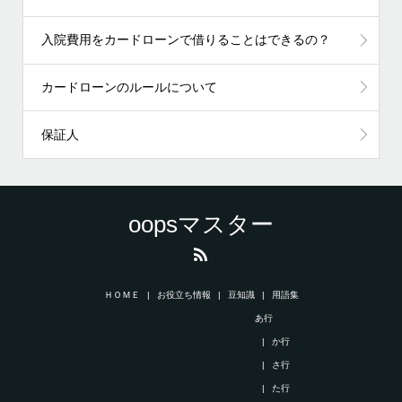
入院費用をカードローンで借りることはできるの？
カードローンのルールについて
保証人
oopsマスター
ＨＯＭＥ
お役立ち情報
豆知識
用語集
あ行
か行
さ行
た行