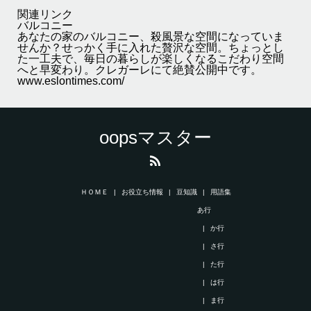
関連リンク
バルコニー
あなたの家のバルコニー、殺風景な空間になっていま
せんか？せっかく手に入れた贅沢な空間。ちょっとし
た一工夫で、毎日の暮らしが楽しくなるこだわり空間
へと早変わり。クレガーレにて絶賛公開中です。
www.eslontimes.com/
oopsマスター
ＨＯＭＥ
お役立ち情報
豆知識
用語集
あ行
か行
さ行
た行
は行
ま行