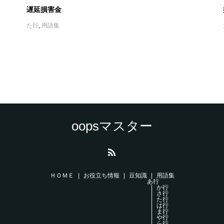
遅延損害金
た行
,
用語集
oopsマスター
ＨＯＭＥ
お役立ち情報
豆知識
用語集
あ行
か行
さ行
た行
は行
ま行
や行
ら行