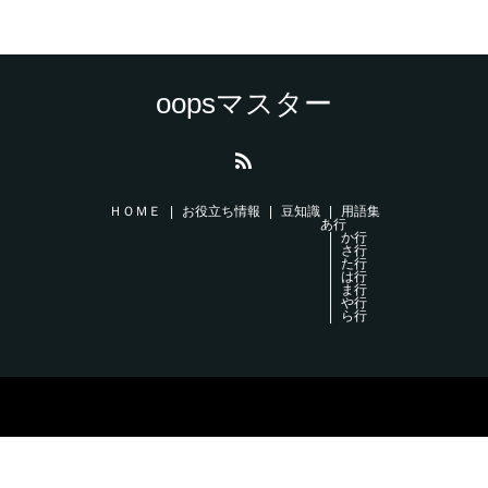
oopsマスター
ＨＯＭＥ
お役立ち情報
豆知識
用語集
あ行
か行
さ行
た行
は行
ま行
や行
ら行