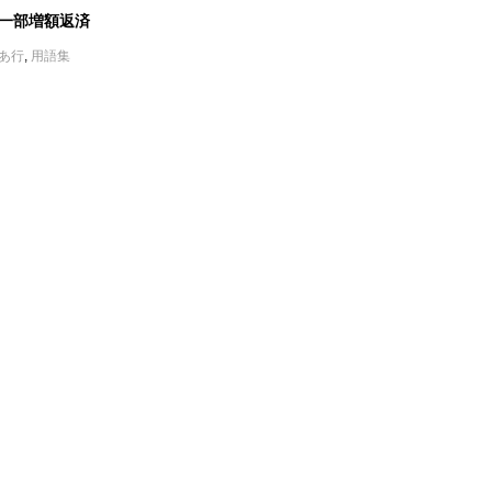
一部増額返済
あ行
,
用語集