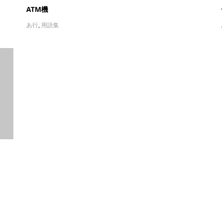
ATM機
あ行
,
用語集