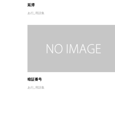
延滞
あ行
,
用語集
暗証番号
あ行
,
用語集